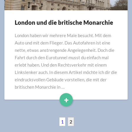
London und die britische Monarchie
London
und
die
London haben wir mehrere Male besucht. Mit dem
britische
Auto und mit dem Flieger. Das Autofahren ist eine
Monarchie
nette, etwas anstrengende Angelegenheit. Doch die
Fahrt durch den Eurotunnel musst du einfach mal
erlebt haben. Und den Rechtsverkehr mit einem
Linkslenker auch. In diesem Artikel möchte ich dir die
eindrucksvollen Gebäude vorstellen, die mit der
britischen Monarchie in …
+
Read
More
1
2