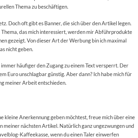
urellen Thema zu beschäftigen.
tz. Doch oft gibt es Banner, die sich über den Artikel legen.
m Thema, das mich interessiert, werden mir Abführprodukte
en gezeigt. Von dieser Art der Werbung bin ich maximal
as nicht geben.
ie immer häufiger den Zugang zu einem Text versperrt. Der
nem Euro unschlagbar günstig. Aber dann? Ich habe mich für
ng meiner Arbeit entschieden.
ine kleine Anerkennung geben möchtest, freue mich über eine
en meiner nächsten Artikel. Natürlich ganz ungezwungen und
e Havelblog-Kaffeekasse, wenn du einen Taler einwerfen