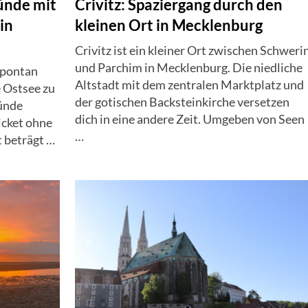
ünde mit
Crivitz: Spaziergang durch den
in
kleinen Ort in Mecklenburg
Crivitz ist ein kleiner Ort zwischen Schweri
und Parchim in Mecklenburg. Die niedliche
spontan
Altstadt mit dem zentralen Marktplatz und
e Ostsee zu
der gotischen Backsteinkirche versetzen
ünde
dich in eine andere Zeit. Umgeben von Seen
icket ohne
…
t beträgt …