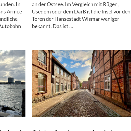
unden. In
an der Ostsee. Im Vergleich mit Rügen,
ons Armee
Usedom oder dem Darß ist die Insel vor den
indliche
Toren der Hansestadt Wismar weniger
 Autobahn
bekannt. Das ist …