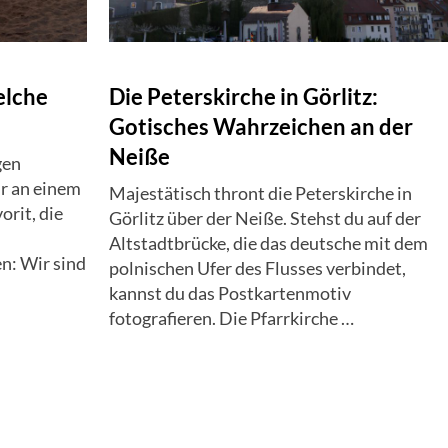
elche
Die Peterskirche in Görlitz:
Gotisches Wahrzeichen an der
Neiße
gen
r an einem
Majestätisch thront die Peterskirche in
orit, die
Görlitz über der Neiße. Stehst du auf der
Altstadtbrücke, die das deutsche mit dem
n: Wir sind
polnischen Ufer des Flusses verbindet,
kannst du das Postkartenmotiv
fotografieren. Die Pfarrkirche …