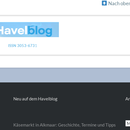
Nach obe
ISSN 3053-673
1
Neu auf dem Havelblog
Ar
Ar
Käsemarkt in Alkmaar: Geschichte, Termine und Tipps