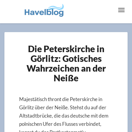
Toggl
Navig
Die
Die Peterskirche in
Peterskirche
in
Görlitz: Gotisches
Görlitz:
Wahrzeichen an der
Gotisches
Wahrzeichen
Neiße
an
der
Neiße
Majestätisch thront die Peterskirche in
Görlitz über der Neiße. Stehst du auf der
Altstadtbrücke, die das deutsche mit dem
polnischen Ufer des Flusses verbindet,