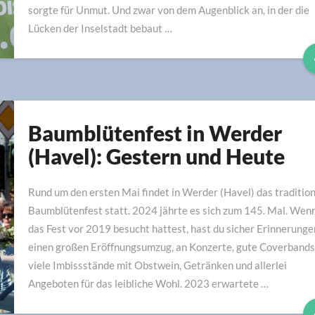
sorgte für Unmut. Und zwar von dem Augenblick an, in der die
Lücken der Inselstadt bebaut …
Baumblütenfest in Werder
Baumblütenfest
in
(Havel): Gestern und Heute
Werder
(Havel):
Rund um den ersten Mai findet in Werder (Havel) das tradition
Gestern
Baumblütenfest statt. 2024 jährte es sich zum 145. Mal. Wen
und
das Fest vor 2019 besucht hattest, hast du sicher Erinnerunge
Heute
einen großen Eröffnungsumzug, an Konzerte, gute Coverbands
viele Imbissstände mit Obstwein, Getränken und allerlei
Angeboten für das leibliche Wohl. 2023 erwartete …