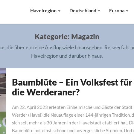
Havelregion
Deutschland
Europa
Kategorie:
Magazin
ke, die über einzelne Ausflugsziele hinausgehen: Reiseerfah
Havelregion und darüber hinaus.
Baumblüte – Ein Volksfest für
Baumblüte
–
die Werderaner?
Ein
Volksfest
Am 22. April 2023 erlebten Einheimische und Gäste der Stadt
für
Werder (Havel) die Neuauflage einer 144-jährigen Tradition, d
die
sich seit mehr als 30 Jahren in der Havelstadt etabliert hat. Di
Werderaner?
Baumblüte bot einst schöne und unvergessliche Stunden. Und 