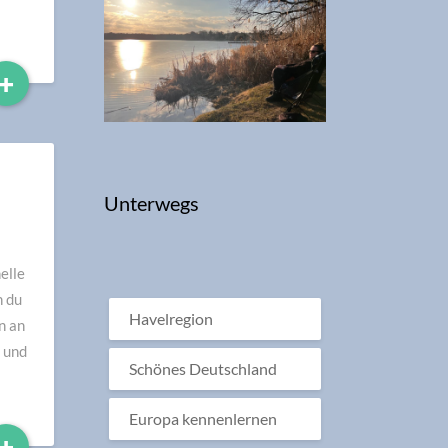
Read
+
More
Unterwegs
elle
n du
Havelregion
n an
 und
Schönes Deutschland
Europa kennenlernen
Read
+