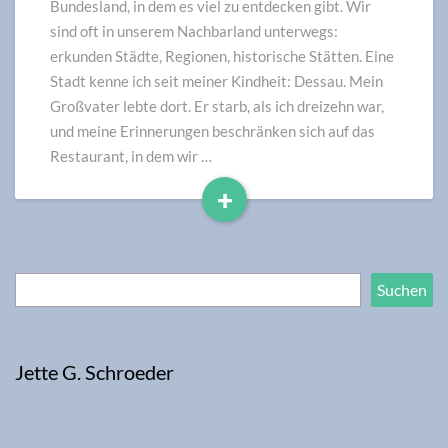
Otto
Bundesland, in dem es viel zu entdecken gibt. Wir
I.
sind oft in unserem Nachbarland unterwegs:
und
erkunden Städte, Regionen, historische Stätten. Eine
das
Stadt kenne ich seit meiner Kindheit: Dessau. Mein
Bauhaus
Großvater lebte dort. Er starb, als ich dreizehn war,
und meine Erinnerungen beschränken sich auf das
Restaurant, in dem wir …
+
Read
More
Suchen
Suchen
Jette G. Schroeder