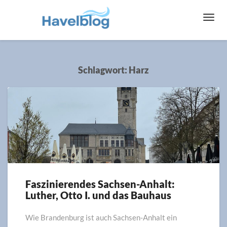
Toggl
Navig
Schlagwort:
Harz
Faszinierendes Sachsen-Anhalt:
Faszinierendes
Luther, Otto I. und das Bauhaus
Sachsen-
Anhalt:
Luther,
Wie Brandenburg ist auch Sachsen-Anhalt ein