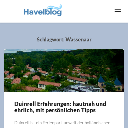
Toggl
Navig
Schlagwort:
Wassenaar
Duinrell Erfahrungen: hautnah und
Duinrell
ehrlich, mit persönlichen Tipps
Erfahrungen:
hautnah
und
Duinrell ist ein Ferienpark unweit der holländischen