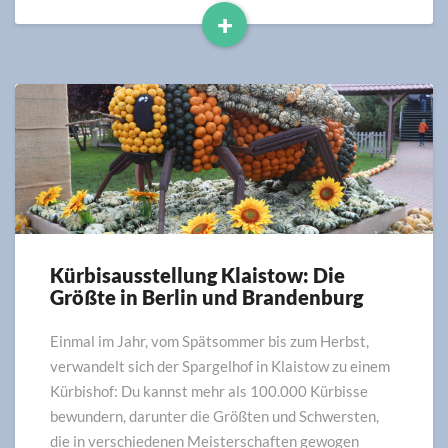
+
Read
More
Kürbisausstellung Klaistow: Die
Kürbisausstellung
Größte in Berlin und Brandenburg
Klaistow:
Die
Größte
Einmal im Jahr, vom Spätsommer bis zum Herbst,
in
verwandelt sich der Spargelhof in Klaistow zu einem
Berlin
Kürbishof: Du kannst mehr als 100.000 Kürbisse
und
bewundern, darunter die Größten und Schwersten,
Brandenburg
die in verschiedenen Meisterschaften gewogen