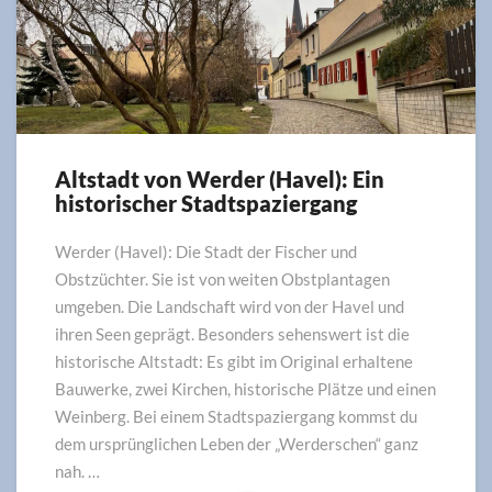
Altstadt von Werder (Havel): Ein
Altstadt
historischer Stadtspaziergang
von
Werder
(Havel):
Werder (Havel): Die Stadt der Fischer und
Ein
Obstzüchter. Sie ist von weiten Obstplantagen
historischer
umgeben. Die Landschaft wird von der Havel und
Stadtspaziergang
ihren Seen geprägt. Besonders sehenswert ist die
historische Altstadt: Es gibt im Original erhaltene
Bauwerke, zwei Kirchen, historische Plätze und einen
Weinberg. Bei einem Stadtspaziergang kommst du
dem ursprünglichen Leben der „Werderschen“ ganz
nah. …