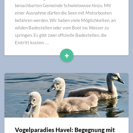
und
benachbarten Gemeinde Schwielowsee hinzu. Mit
Badeplätze
einer Ausnahme dürfen die Seen mit Motorbooten
im
befahren werden. Wir haben viele Möglichkeiten, an
Überblick
wilden Badestellen oder vom Boot ins Wasser zu
springen. Es gibt zwei offizielle Badestellen, die
Eintritt kosten. …
+
Read
More
Vogelparadies Havel: Begegnung mit
Vogelparadies