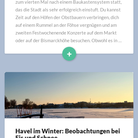
Zeiten
zum vierten Mal nach einem Baukastensystem statt,
und
das die Stadt als sehr erfolgreich einstuft. Du kannst
Erfahrungen
Zeit auf den Höfen der Obstbauern verbringen, dich
auf einem Rummel an der Föhse vergnügen und am
zweiten Festwochenende Konzerte auf dem Markt
oder auf der Bismarckhöhe besuchen. Obwohl es in …
+
Read
More
Havel im Winter: Beobachtungen bei
Havel
Eis und Schnee
im