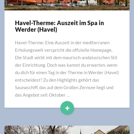
Havel-Therme: Auszeit im Spa in
Havel-
Werder (Havel)
Therme:
Auszeit
im
Havel-Therme: Eine Auszeit in der mediterranen
Spa
Erholungswelt verspricht die offizielle Homepage.
in
Die Stadt wirbt mit dem maurisch-andalusischen Stil
Werder
der Einrichtung. Doch was kannst du erwarten, wenn
(Havel)
du dich für einen Tag in der Therme in Werder (Havel)
entscheidest? Zu den Highlights gehört das
Saunaschiff, das auf dem Großen Zernsee liegt und
das Angebot seit Oktober …
+
Read
More