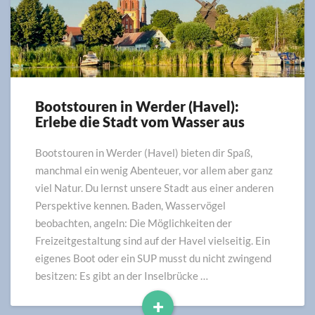
Bootstouren in Werder (Havel):
Bootstouren
Erlebe die Stadt vom Wasser aus
in
Werder
(Havel):
Bootstouren in Werder (Havel) bieten dir Spaß,
Erlebe
manchmal ein wenig Abenteuer, vor allem aber ganz
die
viel Natur. Du lernst unsere Stadt aus einer anderen
Stadt
Perspektive kennen. Baden, Wasservögel
vom
beobachten, angeln: Die Möglichkeiten der
Wasser
Freizeitgestaltung sind auf der Havel vielseitig. Ein
aus
eigenes Boot oder ein SUP musst du nicht zwingend
besitzen: Es gibt an der Inselbrücke …
+