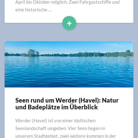
April bis Oktober möglich. Zwei Fahrgastschiffe und
eine historische …
+
Read
More
Seen rund um Werder (Havel): Natur
Seen
und Badeplätze im Überblick
rund
um
Werder
Werder (Havel) ist von einer idyllischen
(Havel):
Seenlandschaft umgeben. Vier Seen liegen in
Natur
unserem Stadtgebiet, zwei weitere kommen in der