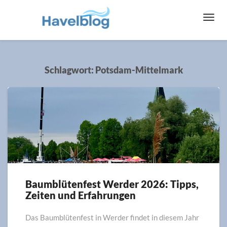
Toggl
Navig
Schlagwort:
Potsdam-Mittelmark
Baumblütenfest Werder 2026: Tipps,
Baumblütenfest
Zeiten und Erfahrungen
Werder
2026:
Tipps,
Das Baumblütenfest in Werder findet in diesem Jahr