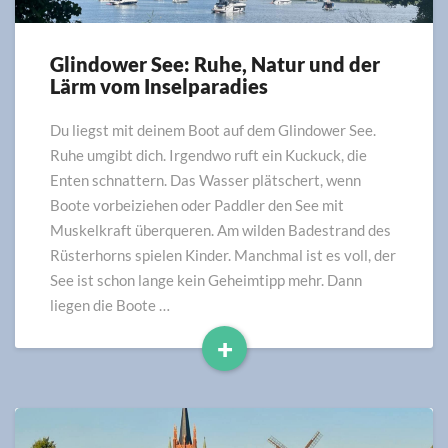
Glindower See: Ruhe, Natur und der
Glindower
Lärm vom Inselparadies
See:
Ruhe,
Natur
Du liegst mit deinem Boot auf dem Glindower See.
und
Ruhe umgibt dich. Irgendwo ruft ein Kuckuck, die
der
Enten schnattern. Das Wasser plätschert, wenn
Lärm
Boote vorbeiziehen oder Paddler den See mit
vom
Muskelkraft überqueren. Am wilden Badestrand des
Inselparadies
Rüsterhorns spielen Kinder. Manchmal ist es voll, der
See ist schon lange kein Geheimtipp mehr. Dann
liegen die Boote …
+
Read
More