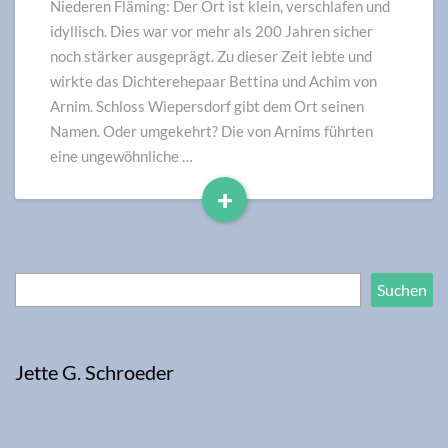
von
Niederen Fläming: Der Ort ist klein, verschlafen und
Arnim
idyllisch. Dies war vor mehr als 200 Jahren sicher
noch stärker ausgeprägt. Zu dieser Zeit lebte und
wirkte das Dichterehepaar Bettina und Achim von
Arnim. Schloss Wiepersdorf gibt dem Ort seinen
Namen. Oder umgekehrt? Die von Arnims führten
eine ungewöhnliche …
+
Read
More
Suchen
Suchen
Jette G. Schroeder