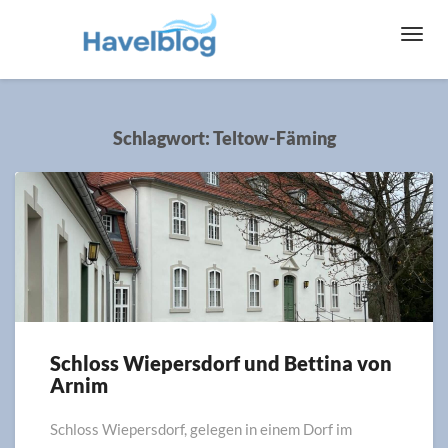
Toggl
Navig
Schlagwort:
Teltow-Fäming
Schloss Wiepersdorf und Bettina von
Schloss
Arnim
Wiepersdorf
und
Bettina
Schloss Wiepersdorf, gelegen in einem Dorf im