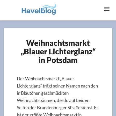
Toggl
Navig
Weihnachtsmarkt
Weihnachtsmarkt
„Blauer
Lichterglanz“
„Blauer Lichterglanz“
in
in Potsdam
Potsdam
Der Weihnachtsmarkt „Blauer
Lichterglanz“ trägt seinen Namen nach den
in Blautönen geschmückten
Weihnachtsbäumen, die du auf beiden
Seiten der Brandenburger Straße siehst. Es
ist der größte Weihnachtsmarkt in