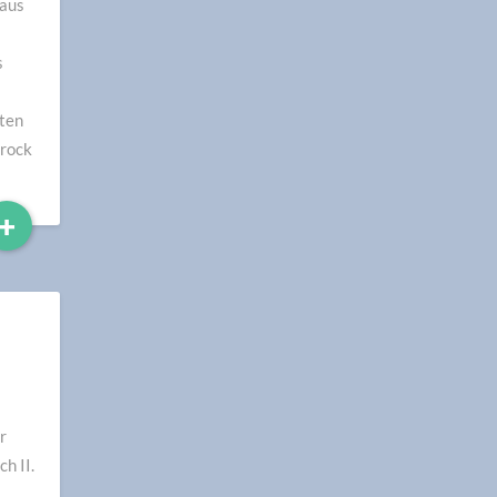
 aus
s
hten
arock
Read
+
More
r
h II.