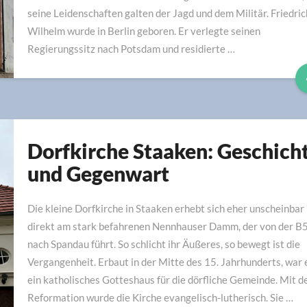
seine Leidenschaften galten der Jagd und dem Militär. Friedric
Wilhelm wurde in Berlin geboren. Er verlegte seinen
Regierungssitz nach Potsdam und residierte …
Dorfkirche Staaken: Geschich
Dorfkirche
Staaken:
und Gegenwart
Geschichte
und
Die kleine Dorfkirche in Staaken erhebt sich eher unscheinbar
Gegenwart
direkt am stark befahrenen Nennhauser Damm, der von der B
nach Spandau führt. So schlicht ihr Äußeres, so bewegt ist die
Vergangenheit. Erbaut in der Mitte des 15. Jahrhunderts, war 
ein katholisches Gotteshaus für die dörfliche Gemeinde. Mit d
Reformation wurde die Kirche evangelisch-lutherisch. Sie …