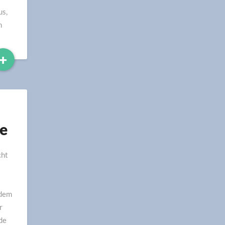
us,
h
Read
+
More
te
cht
 dem
r
de