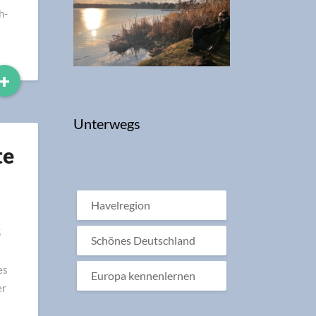
h-
Read
+
More
Unterwegs
te
Havelregion
5
Schönes Deutschland
es
Europa kennenlernen
er