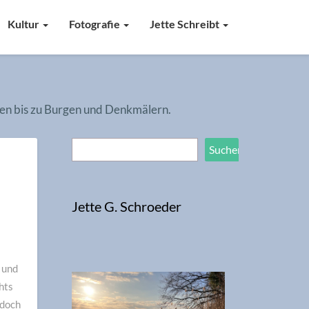
Kultur
Fotografie
Jette Schreibt
hen bis zu Burgen und Denkmälern.
Suchen
Suchen
Jette G. Schroeder
 und
hts
 doch