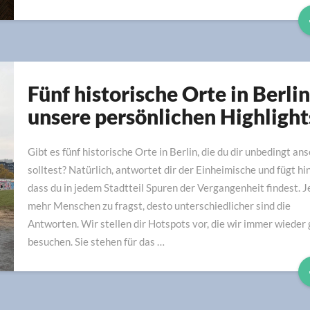
Fünf historische Orte in Berlin
Fünf
historische
unsere persönlichen Highlight
Orte
in
Gibt es fünf historische Orte in Berlin, die du dir unbedingt an
Berlin
solltest? Natürlich, antwortet dir der Einheimische und fügt hi
–
dass du in jedem Stadtteil Spuren der Vergangenheit findest. J
unsere
mehr Menschen zu fragst, desto unterschiedlicher sind die
persönlichen
Antworten. Wir stellen dir Hotspots vor, die wir immer wieder
Highlights
besuchen. Sie stehen für das …