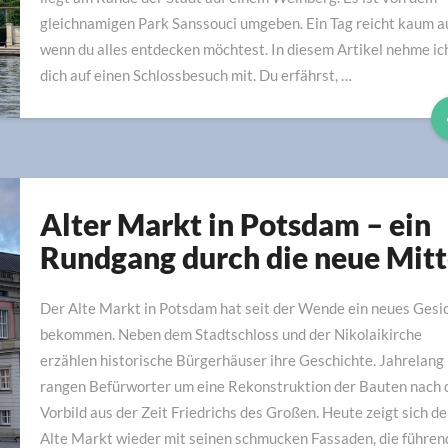
für
gleichnamigen Park Sanssouci umgeben. Ein Tag reicht kaum a
deinen
wenn du alles entdecken möchtest. In diesem Artikel nehme ic
Besuch
dich auf einen Schlossbesuch mit. Du erfährst, …
Alter Markt in Potsdam – ein
Alter
Markt
Rundgang durch die neue Mit
in
Potsdam
Der Alte Markt in Potsdam hat seit der Wende ein neues Gesi
–
bekommen. Neben dem Stadtschloss und der Nikolaikirche
ein
erzählen historische Bürgerhäuser ihre Geschichte. Jahrelang
Rundgang
rangen Befürworter um eine Rekonstruktion der Bauten nach
durch
Vorbild aus der Zeit Friedrichs des Großen. Heute zeigt sich de
die
Alte Markt wieder mit seinen schmucken Fassaden, die führen
neue