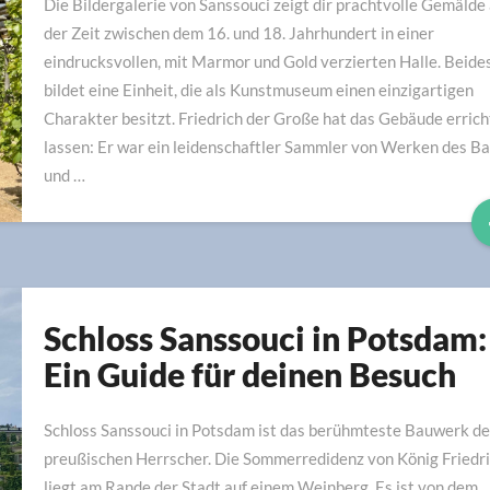
Die Bildergalerie von Sanssouci zeigt dir prachtvolle Gemälde
Gemäldesammlung
der Zeit zwischen dem 16. und 18. Jahrhundert in einer
Friedrichs
eindrucksvollen, mit Marmor und Gold verzierten Halle. Beide
II.
bildet eine Einheit, die als Kunstmuseum einen einzigartigen
Charakter besitzt. Friedrich der Große hat das Gebäude erric
lassen: Er war ein leidenschaftler Sammler von Werken des B
und …
Schloss Sanssouci in Potsdam:
Schloss
Sanssouci
Ein Guide für deinen Besuch
in
Potsdam:
Schloss Sanssouci in Potsdam ist das berühmteste Bauwerk de
Ein
preußischen Herrscher. Die Sommerredidenz von König Friedric
Guide
liegt am Rande der Stadt auf einem Weinberg. Es ist von dem