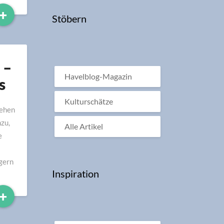
Read
+
Stöbern
More
 –
Havelblog-Magazin
s
Kulturschätze
sehen
nzu,
Alle Artikel
e
 gern
Inspiration
Read
+
More