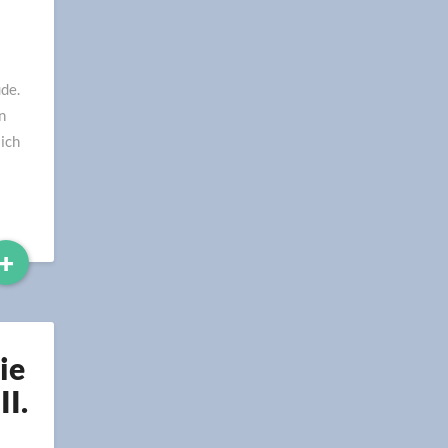
de.
n
ich
Read
+
More
ie
I.