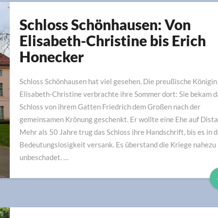
Schloss Schönhausen: Von
Schloss
Schönhausen:
Elisabeth-Christine bis Erich
Von
Honecker
Elisabeth-
Christine
Schloss Schönhausen hat viel gesehen. Die preußische Königin
bis
Erich
Elisabeth-Christine verbrachte ihre Sommer dort: Sie bekam d
Honecker
Schloss von ihrem Gatten Friedrich dem Großen nach der
gemeinsamen Krönung geschenkt. Er wollte eine Ehe auf Dista
Mehr als 50 Jahre trug das Schloss ihre Handschrift, bis es in d
Bedeutungslosigkeit versank. Es überstand die Kriege nahezu
unbeschadet. …