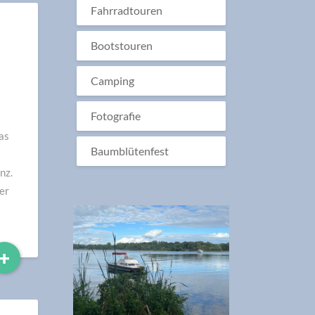
Fahrradtouren
Bootstouren
Camping
Fotografie
as
Baumblütenfest
nz.
er
Read
+
More