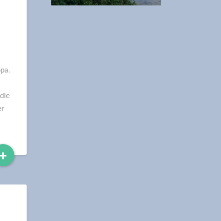
pa.
die
er
Read
+
More