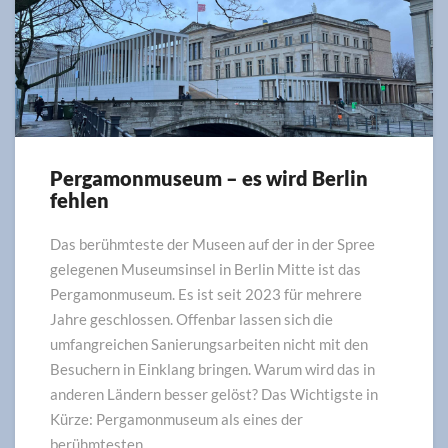
Pergamonmuseum – es wird Berlin
Pergamonmuseum
fehlen
–
es
wird
Das berühmteste der Museen auf der in der Spree
Berlin
gelegenen Museumsinsel in Berlin Mitte ist das
fehlen
Pergamonmuseum. Es ist seit 2023 für mehrere
Jahre geschlossen. Offenbar lassen sich die
umfangreichen Sanierungsarbeiten nicht mit den
Besuchern in Einklang bringen. Warum wird das in
anderen Ländern besser gelöst? Das Wichtigste in
Kürze: Pergamonmuseum als eines der
berühmtesten …