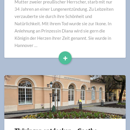
auf
Mutter zweier preußischer Herrscher, starb mit nur
den
34 Jahren an einer Lungenentzündung. Zu Lebzeiten
Spuren
verzauberte sie durch ihre Schönheit und
der
Natürlichkeit. Mit ihrem Tod wurde sie zur Ikone. In
Königin
Anlehnung an Prinzessin Diana wird sie gern die
Königin der Herzen ihrer Zeit genannt. Sie wurde in
Hannover …
+
Read
More