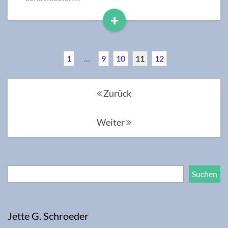
+
Read
More
1
…
9
10
11
12
Posts
Zurück
navigation
Weiter
Suchen
Suchen
Jette G. Schroeder