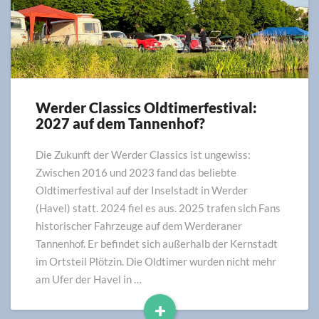
Werder Classics Oldtimerfestival:
Werder
2027 auf dem Tannenhof?
Classics
Oldtimerfestival:
2027
Die Zukunft der Werder Classics ist ungewiss:
auf
Zwischen 2016 und 2023 fand das beliebte
dem
Oldtimerfestival auf der Inselstadt in Werder
Tannenhof?
(Havel) statt. 2024 fiel es aus. 2025 trafen sich Fans
historischer Fahrzeuge auf dem Werderaner
Tannenhof. Er befindet sich außerhalb der Kernstadt
im Ortsteil Plötzin. Die Oldtimer wurden nicht mehr
am Ufer der Havel in …
+