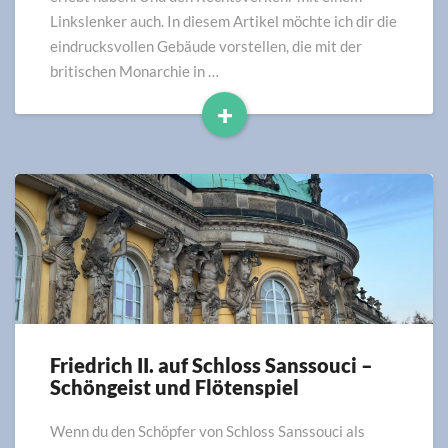
Linkslenker auch. In diesem Artikel möchte ich dir die
eindrucksvollen Gebäude vorstellen, die mit der
britischen Monarchie in …
+
Read
More
Friedrich II. auf Schloss Sanssouci –
Friedrich
Schöngeist und Flötenspiel
II.
auf
Schloss
Wenn du den Schöpfer von Schloss Sanssouci als