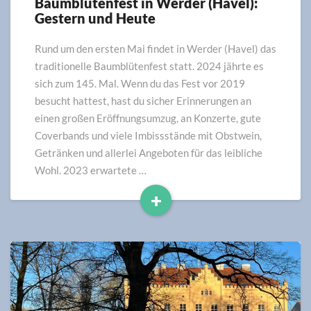
Baumblütenfest in Werder (Havel):
Baumblütenfest
Gestern und Heute
in
Werder
(Havel):
Rund um den ersten Mai findet in Werder (Havel) das
Gestern
traditionelle Baumblütenfest statt. 2024 jährte es
und
sich zum 145. Mal. Wenn du das Fest vor 2019
Heute
besucht hattest, hast du sicher Erinnerungen an
einen großen Eröffnungsumzug, an Konzerte, gute
Coverbands und viele Imbissstände mit Obstwein,
Getränken und allerlei Angeboten für das leibliche
Wohl. 2023 erwartete …
+
Read
More