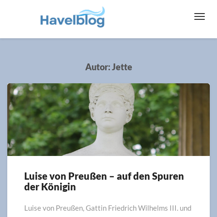
Toggl
Navig
Autor:
Jette
Luise von Preußen – auf den Spuren
Luise
der Königin
von
Preußen
–
Luise von Preußen, Gattin Friedrich Wilhelms III. und