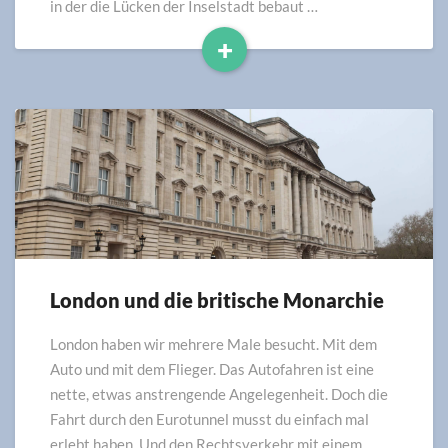
in der die Lücken der Inselstadt bebaut …
+
Read
More
London und die britische Monarchie
London
und
die
London haben wir mehrere Male besucht. Mit dem
britische
Auto und mit dem Flieger. Das Autofahren ist eine
Monarchie
nette, etwas anstrengende Angelegenheit. Doch die
Fahrt durch den Eurotunnel musst du einfach mal
erlebt haben. Und den Rechtsverkehr mit einem