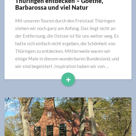
Thüringen entdecken – Goethe,
Thüringen
Barbarossa und viel Natur
entdecken
–
Goethe,
Mit unseren Touren durch den Freistaat Thüringen
Barbarossa
stehen wir noch ganz am Anfang. Das liegt nicht an
und
der Entfernung, die Ostsee ist für uns weiter weg. Es
viel
hatte sich einfach nicht ergeben, die Schönheit von
Natur
Thüringen zu entdecken. Mittlerweile waren wir
einige Male in diesem wunderbaren Bundesland, und
wir sind begeistert. Inspiration haben wir von …
+
Read
More