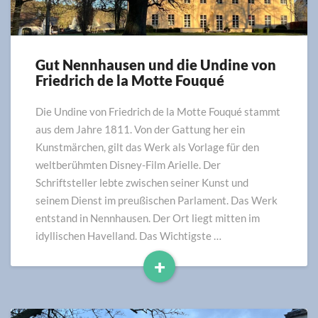
Gut Nennhausen und die Undine von
Gut
Friedrich de la Motte Fouqué
Nennhausen
und
die
Die Undine von Friedrich de la Motte Fouqué stammt
Undine
aus dem Jahre 1811. Von der Gattung her ein
von
Kunstmärchen, gilt das Werk als Vorlage für den
Friedrich
weltberühmten Disney-Film Arielle. Der
de
Schriftsteller lebte zwischen seiner Kunst und
la
seinem Dienst im preußischen Parlament. Das Werk
Motte
entstand in Nennhausen. Der Ort liegt mitten im
Fouqué
idyllischen Havelland. Das Wichtigste …
+
Read
More