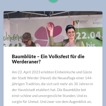
Read
More
Baumblüte – Ein Volksfest für die
Baumblüte
Werderaner?
–
Ein
Volksfest
Am 22. April 2023 erlebten Einheimische und Gäste
für
der Stadt Werder (Havel) die Neuauflage einer 144-
die
jährigen Tradition, die sich seit mehr als 30 Jahren in
Werderaner?
der Havelstadt etabliert hat. Die Baumblüte bot
einst schöne und unvergessliche Stunden. Und es
sorgte für Unmut. Und zwar von dem Augenblick an,