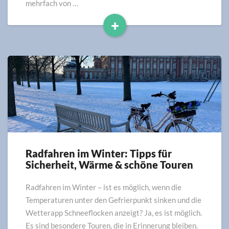
mehrfach von …
+
Read
More
Radfahren im Winter: Tipps für
Radfahren
Sicherheit, Wärme & schöne Touren
im
Winter:
Tipps
Radfahren im Winter – ist es möglich, wenn die
für
Temperaturen unter den Gefrierpunkt sinken und die
Sicherheit,
Wetterapp Schneeflocken anzeigt? Ja, es ist möglich.
Wärme
Es sind besondere Touren, die in Erinnerung bleiben.