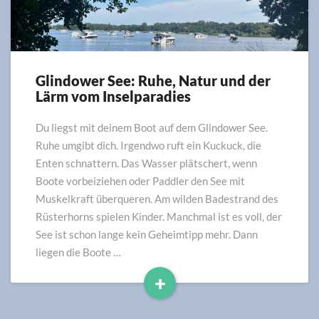
Glindower See: Ruhe, Natur und der
Glindower
Lärm vom Inselparadies
See:
Ruhe,
Natur
Du liegst mit deinem Boot auf dem Glindower See.
und
Ruhe umgibt dich. Irgendwo ruft ein Kuckuck, die
der
Enten schnattern. Das Wasser plätschert, wenn
Lärm
Boote vorbeiziehen oder Paddler den See mit
vom
Muskelkraft überqueren. Am wilden Badestrand des
Inselparadies
Rüsterhorns spielen Kinder. Manchmal ist es voll, der
See ist schon lange kein Geheimtipp mehr. Dann
liegen die Boote …
+
Read
More