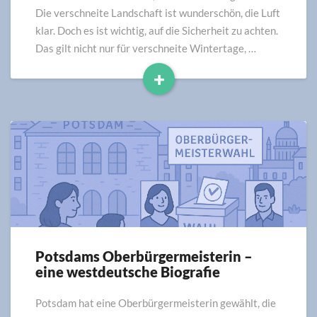
&
Die verschneite Landschaft ist wunderschön, die Luft
schöne
klar. Doch es ist wichtig, auf die Sicherheit zu achten.
Touren
Das gilt nicht nur für verschneite Wintertage, …
+
Read
More
Potsdams Oberbürgermeisterin –
Potsdams
eine westdeutsche Biografie
Oberbürgermeisterin
–
eine
Potsdam hat eine Oberbürgermeisterin gewählt, die