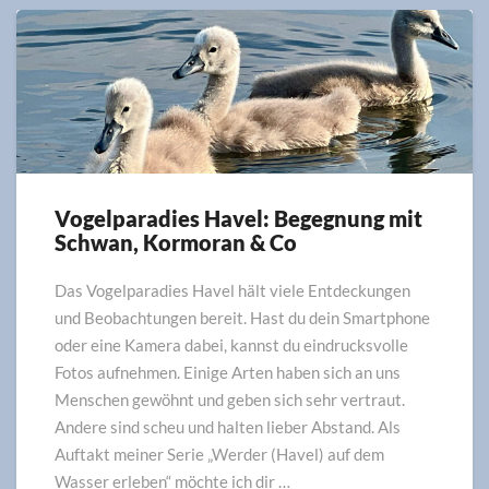
Vogelparadies Havel: Begegnung mit
Vogelparadies
Schwan, Kormoran & Co
Havel:
Begegnung
mit
Das Vogelparadies Havel hält viele Entdeckungen
Schwan,
und Beobachtungen bereit. Hast du dein Smartphone
Kormoran
oder eine Kamera dabei, kannst du eindrucksvolle
&
Fotos aufnehmen. Einige Arten haben sich an uns
Co
Menschen gewöhnt und geben sich sehr vertraut.
Andere sind scheu und halten lieber Abstand. Als
Auftakt meiner Serie „Werder (Havel) auf dem
Wasser erleben“ möchte ich dir …