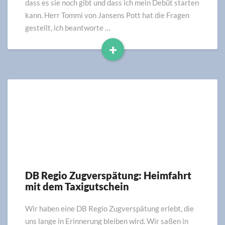
dass es sie noch gibt und dass ich mein Debüt starten
kann. Herr Tommi von Jansens Pott hat die Fragen
gestellt, ich beantworte …
+
Read
More
DB Regio Zugverspätung: Heimfahrt
DB
mit dem Taxigutschein
Regio
Zugverspätung:
Heimfahrt
Wir haben eine DB Regio Zugverspätung erlebt, die
mit
uns lange in Erinnerung bleiben wird. Wir saßen in