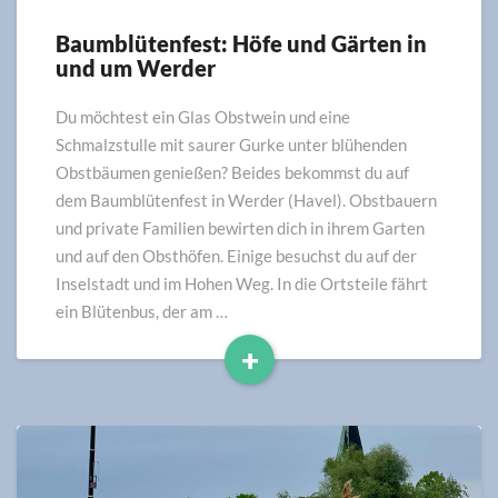
Baumblütenfest: Höfe und Gärten in
Baumblütenfest:
und um Werder
Höfe
und
Gärten
Du möchtest ein Glas Obstwein und eine
in
Schmalzstulle mit saurer Gurke unter blühenden
und
Obstbäumen genießen? Beides bekommst du auf
um
dem Baumblütenfest in Werder (Havel). Obstbauern
Werder
und private Familien bewirten dich in ihrem Garten
und auf den Obsthöfen. Einige besuchst du auf der
Inselstadt und im Hohen Weg. In die Ortsteile fährt
ein Blütenbus, der am …
+
Read
More