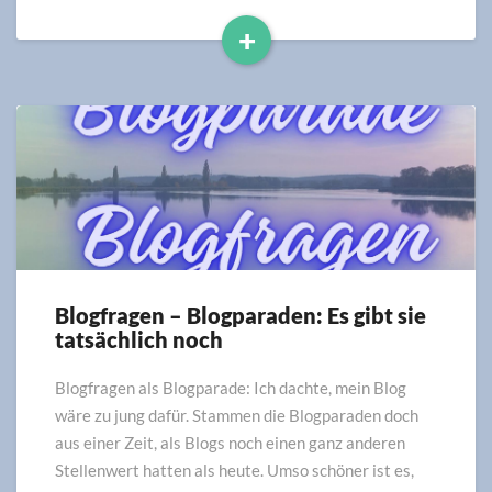
+
Read
More
Blogfragen – Blogparaden: Es gibt sie
Blogfragen
tatsächlich noch
–
Blogparaden:
Es
Blogfragen als Blogparade: Ich dachte, mein Blog
gibt
wäre zu jung dafür. Stammen die Blogparaden doch
sie
aus einer Zeit, als Blogs noch einen ganz anderen
tatsächlich
Stellenwert hatten als heute. Umso schöner ist es,
noch