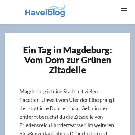
Toggl
Navig
Ein
Ein Tag in Magdeburg:
Tag
in
Vom Dom zur Grünen
Magdeburg:
Zitadelle
Vom
Dom
zur
Grünen
Magdeburg ist eine Stadt mit vielen
Zitadelle
Facetten. Unweit vom Ufer der Elbe prangt
der stattliche Dom, ein paar Gehminuten
entfernt besuchst du die Zitadelle von
Friedensreich Hundertwasser. Im weiteren
Straßenverlauf gibt es Dönerbuden und