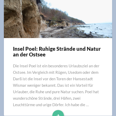
Insel Poel: Ruhige Strände und Natur
Insel
an der Ostsee
Poel:
Ruhige
Strände
Die Insel Poel ist ein besonderes Urlaubsziel an der
und
Ostsee. Im Vergleich mit Rügen, Usedom oder dem
Natur
Darß ist die Insel vor den Toren der Hansestadt
an
Wismar weniger bekannt. Das ist ein Vorteil für
der
Urlauber, die Ruhe und pure Natur suchen. Poel hat
Ostsee
wunderschöne Strände, drei Häfen, zwei
Leuchttürme und urige Dörfer. Ich habe die …
+