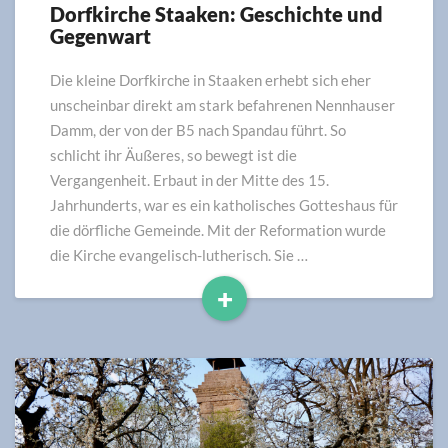
Dorfkirche Staaken: Geschichte und
Dorfkirche
Gegenwart
Staaken:
Geschichte
und
Die kleine Dorfkirche in Staaken erhebt sich eher
Gegenwart
unscheinbar direkt am stark befahrenen Nennhauser
Damm, der von der B5 nach Spandau führt. So
schlicht ihr Äußeres, so bewegt ist die
Vergangenheit. Erbaut in der Mitte des 15.
Jahrhunderts, war es ein katholisches Gotteshaus für
die dörfliche Gemeinde. Mit der Reformation wurde
die Kirche evangelisch-lutherisch. Sie …
+
Read
More