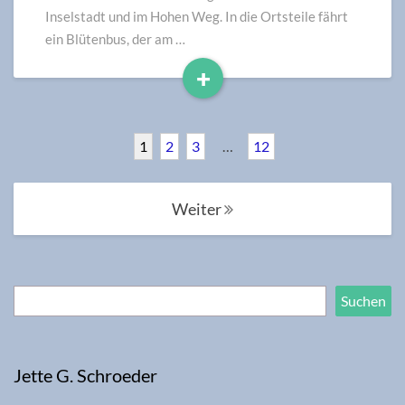
Inselstadt und im Hohen Weg. In die Ortsteile fährt
ein Blütenbus, der am …
+
Read
More
1
2
3
…
12
Posts
Weiter
navigation
Suchen
Suchen
Jette G. Schroeder