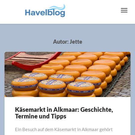
Toggl
Navig
Autor:
Jette
Käsemarkt in Alkmaar: Geschichte,
Käsemarkt
Termine und Tipps
in
Alkmaar:
Geschichte,
Ein Besuch auf dem Käsemarkt in Alkmaar gehört