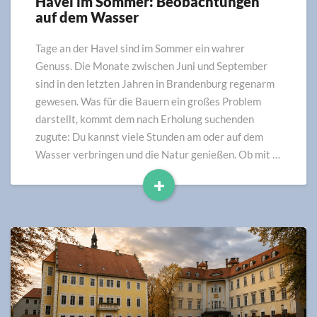
Havel im Sommer: Beobachtungen
Havel
auf dem Wasser
im
Sommer:
Beobachtungen
Tage an der Havel sind im Sommer ein wahrer
auf
Genuss. Die Monate zwischen Juni und September
dem
sind in den letzten Jahren in Brandenburg regenarm
Wasser
gewesen. Was für die Bauern ein großes Problem
darstellt, kommt dem nach Erholung suchenden
zugute: Du kannst viele Stunden am oder auf dem
Wasser verbringen und die Natur genießen. Ob mit …
+
Read
More