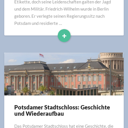
Etikette, doch seine Leidenschaften galten der Jagd
und dem Militär. Friedrich-Wilhelm wurde in Berlin
geboren. Er verlegte seinen Regierungssitz nach
Potsdam und residierte …
+
Read
More
Potsdamer Stadtschloss: Geschichte
Potsdamer
und Wiederaufbau
Stadtschloss:
Geschichte
und
Das Potsdamer Stadtschloss hat eine Geschichte, die